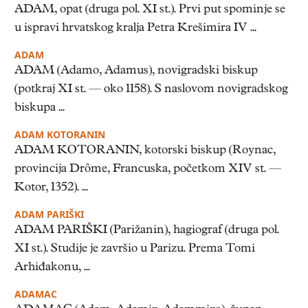
ADAM, opat (druga pol. XI st.). Prvi put spominje se
u ispravi hrvatskog kralja Petra Krešimira IV ...
ADAM
ADAM (Adamo, Adamus), novigradski biskup
(potkraj XI st. — oko 1158). S naslovom novigradskog
biskupa ...
ADAM KOTORANIN
ADAM KOTORANIN, kotorski biskup (Roynac,
provincija Drôme, Francuska, početkom XIV st. —
Kotor, 1352). ...
ADAM PARIŠKI
ADAM PARIŠKI (Parižanin), hagiograf (druga pol.
XI st.). Studije je završio u Parizu. Prema Tomi
Arhiđakonu, ...
ADAMAC