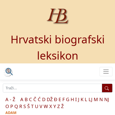
Hrvatski biografski
leksikon
A - Ž
A
B
C
Č
Ć
D
DŽ
Đ
E
F
G
H
I
J
K
L
LJ
M
N
NJ
O
P
Q
R
S
Š
T
U
V
W
X
Y
Z
Ž
ADAM