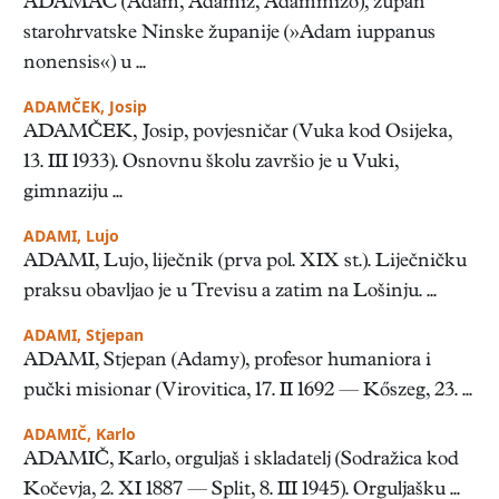
ADAMAC (Adam, Adamiz, Adammizo), župan
starohrvatske Ninske županije (»Adam iuppanus
nonensis«) u ...
ADAMČEK, Josip
ADAMČEK, Josip, povjesničar (Vuka kod Osijeka,
13. III 1933). Osnovnu školu završio je u Vuki,
gimnaziju ...
ADAMI, Lujo
ADAMI, Lujo, liječnik (prva pol. XIX st.). Liječničku
praksu obavljao je u Trevisu a zatim na Lošinju. ...
ADAMI, Stjepan
ADAMI, Stjepan (Adamy), profesor humaniora i
pučki misionar (Virovitica, 17. II 1692 — Kőszeg, 23. ...
ADAMIČ, Karlo
ADAMIČ, Karlo, orguljaš i skladatelj (Sodražica kod
Kočevja, 2. XI 1887 — Split, 8. III 1945). Orguljašku ...