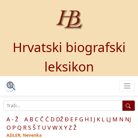
Hrvatski biografski
leksikon
A - Ž
A
B
C
Č
Ć
D
DŽ
Đ
E
F
G
H
I
J
K
L
LJ
M
N
NJ
O
P
Q
R
S
Š
T
U
V
W
X
Y
Z
Ž
ADLER, Nevenka