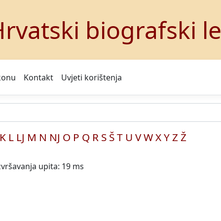
rvatski biografski l
konu
Kontakt
Uvjeti korištenja
K
L
LJ
M
N
NJ
O
P
Q
R
S
Š
T
U
V
W
X
Y
Z
Ž
zvršavanja upita: 19 ms