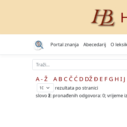
H
Portal znanja
Abecedarij
O leksi
A - Ž
A
B
C
Č
Ć
D
DŽ
Đ
E
F
G
H
I
J
rezultata po stranici
slovo
ž
: pronađenih odgovora: 0; vrijeme i