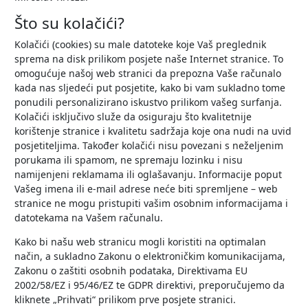
Što su kolačići?
Kolačići (cookies) su male datoteke koje Vaš preglednik
sprema na disk prilikom posjete naše Internet stranice. To
omogućuje našoj web stranici da prepozna Vaše računalo
kada nas sljedeći put posjetite, kako bi vam sukladno tome
ponudili personalizirano iskustvo prilikom vašeg surfanja.
Kolačići isključivo služe da osiguraju što kvalitetnije
korištenje stranice i kvalitetu sadržaja koje ona nudi na uvid
posjetiteljima. Također kolačići nisu povezani s neželjenim
porukama ili spamom, ne spremaju lozinku i nisu
namijenjeni reklamama ili oglašavanju. Informacije poput
Vašeg imena ili e-mail adrese neće biti spremljene – web
stranice ne mogu pristupiti vašim osobnim informacijama i
datotekama na Vašem računalu.
Kako bi našu web stranicu mogli koristiti na optimalan
način, a sukladno Zakonu o elektroničkim komunikacijama,
Zakonu o zaštiti osobnih podataka, Direktivama EU
2002/58/EZ i 95/46/EZ te GDPR direktivi, preporučujemo da
kliknete „Prihvati“ prilikom prve posjete stranici.