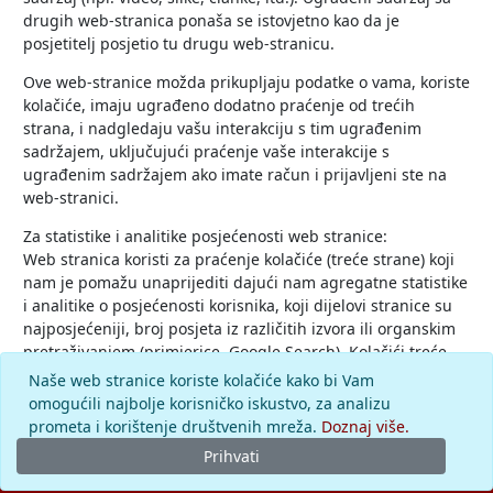
drugih web-stranica ponaša se istovjetno kao da je
posjetitelj posjetio tu drugu web-stranicu.
Ove web-stranice možda prikupljaju podatke o vama, koriste
kolačiće, imaju ugrađeno dodatno praćenje od trećih
strana, i nadgledaju vašu interakciju s tim ugrađenim
sadržajem, uključujući praćenje vaše interakcije s
ugrađenim sadržajem ako imate račun i prijavljeni ste na
web-stranici.
Za statistike i analitike posjećenosti web stranice:
Web stranica koristi za praćenje kolačiće (treće strane) koji
nam je pomažu unaprijediti dajući nam agregatne statistike
i analitike o posjećenosti korisnika, koji dijelovi stranice su
najposjećeniji, broj posjeta iz različitih izvora ili organskim
pretraživanjem (primjerice, Google Search). Kolačići treće
strane koje koristi web stranica ne identificiraju vas osobno i
Naše web stranice koriste kolačiće kako bi Vam
potpuno su anonimni.
omogućili najbolje korisničko iskustvo, za analizu
prometa i korištenje društvenih mreža.
Doznaj više.
Prihvati
© 2026.
Leksikografski zavod
Miroslav Krleža