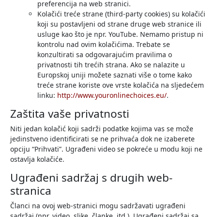
preferencija na web stranici.
Kolačići treće strane (third-party cookies) su kolačići
koji su postavljeni od strane druge web stranice ili
usluge kao što je npr. YouTube. Nemamo pristup ni
kontrolu nad ovim kolačićima. Trebate se
konzultirati sa odgovarajućim pravilima o
privatnosti tih trećih strana. Ako se nalazite u
Europskoj uniji možete saznati više o tome kako
treće strane koriste ove vrste kolačića na sljedećem
linku:
http://www.youronlinechoices.eu/
.
Zaštita vaše privatnosti
Niti jedan kolačić koji sadrži podatke kojima vas se može
jedinstveno identificirati se ne prihvaća dok ne izaberete
opciju “Prihvati”. Ugrađeni video se pokreće u modu koji ne
ostavlja kolačiće.
Ugrađeni sadržaj s drugih web-
stranica
Članci na ovoj web-stranici mogu sadržavati ugrađeni
sadržaj (npr. video, slike, članke, itd.). Ugrađeni sadržaj sa