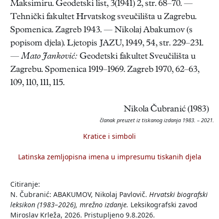
Maksimiru. Geodetski list, 3(1941) 2, str. 68–70. —
Tehnički fakultet Hrvatskog sveučilišta u Zagrebu.
Spomenica. Zagreb 1943. — Nikolaj Abakumov (s
popisom djela). Ljetopis JAZU, 1949, 54, str. 229–231.
—
Mato
Janković:
Geodetski fakultet Sveučilišta u
Zagrebu. Spomenica 1919–1969. Zagreb 1970, 62–63,
109, 110, 111, 115.
Nikola Čubranić (1983)
članak preuzet iz tiskanog izdanja 1983. – 2021.
Kratice i simboli
Latinska zemljopisna imena u impresumu tiskanih djela
Citiranje:
N. Čubranić: ABAKUMOV, Nikolaj Pavlovič.
Hrvatski biografski
leksikon (1983–2026), mrežno izdanje.
Leksikografski zavod
Miroslav Krleža, 2026. Pristupljeno 9.8.2026.