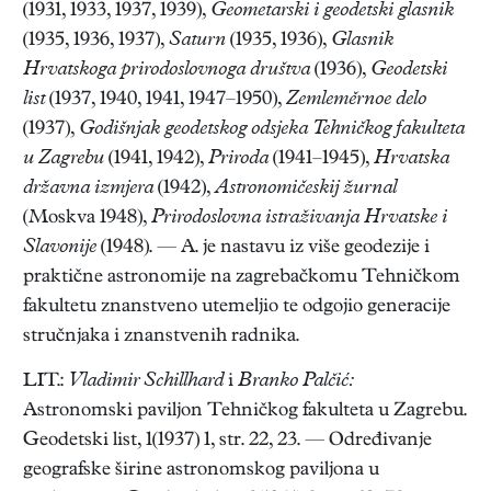
(1931, 1933, 1937, 1939),
Geometarski i geodetski glasnik
(1935, 1936, 1937),
Saturn
(1935, 1936),
Glasnik
Hrvatskoga
prirodoslovnoga društva
(1936),
Geodetski
list
(1937, 1940, 1941, 1947–1950),
Zemleměrnoe delo
(1937),
Godišnjak geodetskog odsjeka Tehničkog fakulteta
u Zagrebu
(1941, 1942),
Priroda
(1941–1945),
Hrvatska
državna izmjera
(1942),
Astronomičeskij žurnal
(Moskva 1948),
Prirodoslovna istraživanja Hrvatske i
Slavonije
(1948). — A. je nastavu iz više geodezije i
praktične astronomije na zagrebačkomu Tehničkom
fakultetu znanstveno utemeljio te odgojio generacije
stručnjaka i znanstvenih radnika.
LIT.:
Vladimir Schillhard
i
Branko
Palčić:
Astronomski paviljon Tehničkog fakulteta u Zagrebu.
Geodetski list, 1(1937) 1, str. 22, 23. — Određivanje
geografske širine astronomskog paviljona u