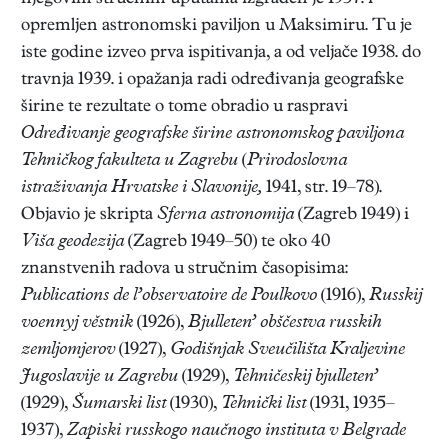
opremljen astronomski paviljon u Maksimiru. Tu je
iste godine izveo prva ispitivanja, a od veljače 1938. do
travnja 1939. i opažanja radi određivanja geografske
širine te rezultate o tome obradio u raspravi
Određivanje geografske
širine
astronomskog paviljona
Tehničkog fakulteta u Zagrebu
(
Prirodoslovna
istraživanja Hrvatske i Slavonije,
1941, str. 19–78).
Objavio je skripta
Sferna astronomija
(Zagreb 1949) i
Viša
geodezija
(Zagreb 1949–50) te oko 40
znanstvenih radova u stručnim časopisima:
Publications de l’observatoire de Poulkovo
(1916),
Russkij
voennyj věstnik
(1926),
Bjulleten’ obščestva russkih
zemljomjerov
(1927),
Godišnjak Sveučilišta Kraljevine
Jugoslavije u Zagrebu
(1929),
Tehničeskij bjulleten’
(1929),
Šumarski list
(1930),
Tehnički list
(1931, 1935–
1937),
Zapiski russkogo naučnogo instituta v Belgrade