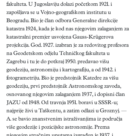
fakulteta. U Jugoslaviju dolazi početkom 1921. i
zapošljava se u Vojno-geografskom institutu u
Beogradu. Bio je član odbora Generalne direkcije
katastra 1924, kada je kod nas njegovim zalaganjem za
katastralni premjer usvojena Gauss-Krügerova
projekcija. God. 1927. izabran je za redovitog profesora
na Geodetskom odjelu Tehničkog fakulteta u
Zagrebu i tu je do potkraj 1950. predavao višu
geodeziju, astronomiju i kartografiju, a od 1942. i
fotogrametriju. Bio je predstojnik Katedre za višu
geodeziju, prvi predstojnik Astronomskog zavoda,
osnovanog njegovim zalaganjem 1937, i dopisni član
JAZU od 1948. Od travnja 1951. boravi u SSSR-u;
najprije živi u Taškentu, a zatim odlazi u Groznyj. —
A. se bavio znanstvenim istraživanjima iz područja
više geodezije i pozicijske astronomije. Prema
njegovim stručnim uputama izgrađen je 1937. i