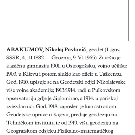
ABAKUMOV, Nikolaj Pavlovič
,
geodet (Ljgov,
SSSR, 4. III 1882 — Groznyj, 9. VI 1965). Završio je
klasičnu gimnaziju 1901. u Ostrogožsku, vojno učilište
1903. u Kijevu i potom služio kao oficir u Taškentu.
God. 1910. upisuje se na Geodetski odjel Nikolajevske
više vojne akademije; 1913/1914. radi u Pulkovskom
opservatoriju gdje je diplomirao, a 1914. u pariskoj
zvjezdarnici. God. 1918. zaposlen je kao astronom
Geodetske uprave u Kijevu; predaje geodeziju na
Tehničkom institutu te od 1919. višu geodeziju na
Geografskom odsjeku Fizikalno-matematičkog