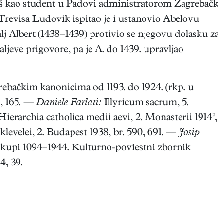
još kao student u Padovi administratorom Zagrebač
Trevisa Ludovik ispitao je i ustanovio Abelovu
lj Albert (1438–1439) protivio se njegovu dolasku z
ljeve prigovore, pa je A. do 1439. upravljao
rebačkim kanonicima od 1193. do 1924. (rkp. u
4, 165. —
Daniele Farlati:
Illyricum sacrum, 5.
ierarchia catholica medii aevi, 2. Monasterii 1914²,
levelei, 2. Budapest 1938, br. 590, 691. —
Josip
skupi 1094–1944. Kulturno-poviestni zbornik
4, 39.