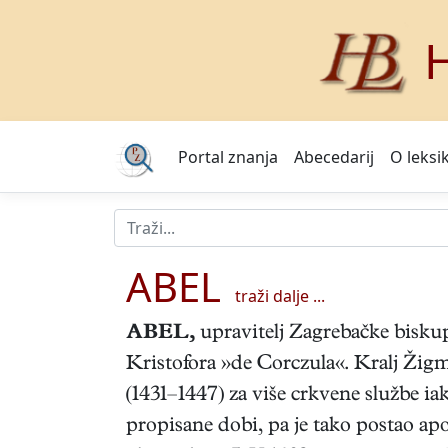
H
Portal znanja
Abecedarij
O leksi
ABEL
traži dalje ...
ABEL,
upravitelj Zagrebačke biskup
Kristofora »de Corczula«. Kralj Žig
(1431–1447) za više crkvene službe i
propisane dobi, pa je tako postao ap