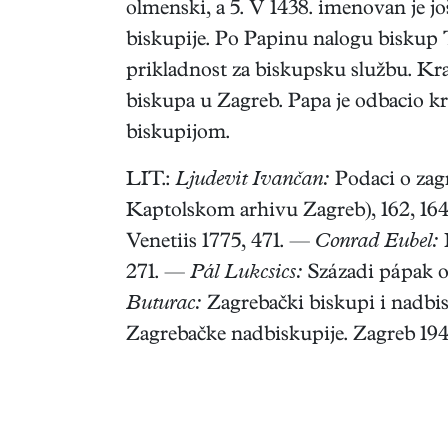
olmenski, a 5. V 1438. imenovan je 
biskupije. Po Papinu nalogu biskup 
prikladnost za biskupsku službu. Kra
biskupa u Zagreb. Papa je odbacio kra
biskupijom.
LIT.:
Ljudevit Ivančan:
Podaci o zag
Kaptolskom arhivu Zagreb), 162, 16
Venetiis 1775, 471. —
Conrad Eubel:
H
271. —
Pál Lukcsics:
Századi pápak ok
Buturac:
Zagrebački biskupi i nadbi
Zagrebačke nadbiskupije. Zagreb 194