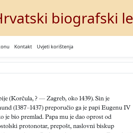
rvatski biografski l
konu
Kontakt
Uvjeti korištenja
ije (Korčula, ? — Zagreb, oko 1439). Sin je
mund (1387–1437) preporučio ga je papi Eugenu IV
ako je bio premlad. Papa mu je dao oprost od
ostolski protonotar, prepošt, naslovni biskup