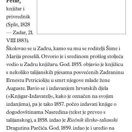
Petar
,
knjižar i
privrednik
(Split, 1828
— Zadar, 21.
VIII 1883).
Školovao se u Zadru, kamo su mu se roditelji Šime i
Marija preselili. Otvorio je i sredinom prošlog stoljeća
vodio u Zadru knjižaru. God. 1855. objavio je knjižicu
s nekoliko talijanskih pjesama posvećenih Zadraninu
Ernestu Petricioliju u smrt njegove mlade žene
Auguste. Bavio se i izdavanjem hrvatskih djela
(»Knjigar-Izdavatelj«, kako je označen na svojim
izdanjima), pa je tako 1857. počeo izdavati knjige o
dogodovštinama Nasredina (tekst je preveo s
talijanskog), a 1858. izdao je
Riečnik ilirsko-talianski
Dragutina Parčića. God. 1859. izdao je i uredio na