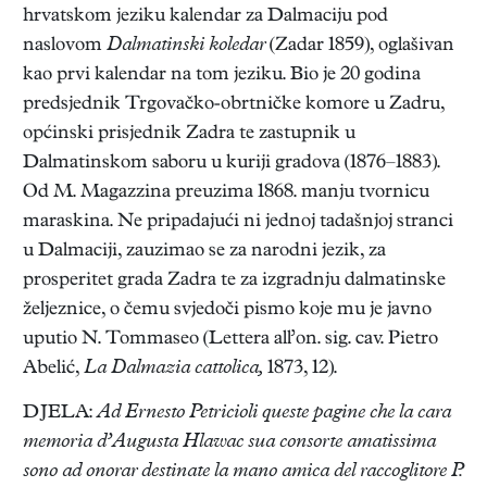
hrvatskom jeziku kalendar za Dalmaciju pod
naslovom
Dalmatinski koledar
(Zadar 1859), oglašivan
kao prvi kalendar na tom jeziku. Bio je 20 godina
predsjednik Trgovačko-obrtničke komore u Zadru,
općinski prisjednik Zadra te zastupnik u
Dalmatinskom saboru u kuriji gradova (1876–1883).
Od M. Magazzina preuzima 1868. manju tvornicu
maraskina. Ne pripadajući ni jednoj tadašnjoj stranci
u Dalmaciji, zauzimao se za narodni jezik, za
prosperitet grada Zadra te za izgradnju dalmatinske
željeznice, o čemu svjedoči pismo koje mu je javno
uputio N. Tommaseo (Lettera all’on. sig. cav. Pietro
Abelić,
La Dalmazia cattolica,
1873, 12).
DJELA:
Ad Ernesto Petricioli queste pagine che la cara
memoria d’Augusta Hlawac sua consorte amatissima
sono ad onorar destinate la mano amica del raccoglitore P.