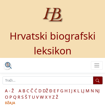
Hrvatski biografski
leksikon
A - Ž
A
B
C
Č
Ć
D
DŽ
Đ
E
F
G
H
I
J
K
L
LJ
M
N
NJ
O
P
Q
R
S
Š
T
U
V
W
X
Y
Z
Ž
DŽAJA