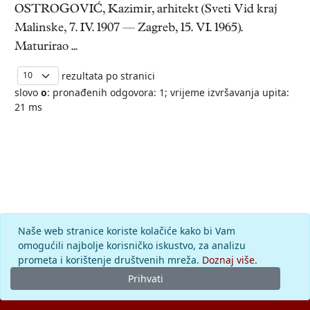
OSTROGOVIĆ, Kazimir, arhitekt (Sveti Vid kraj
Malinske, 7. IV. 1907 — Zagreb, 15. VI. 1965).
Maturirao ...
rezultata po stranici
slovo
o
: pronađenih odgovora: 1; vrijeme izvršavanja upita:
21 ms
Naše web stranice koriste kolačiće kako bi Vam
omogućili najbolje korisničko iskustvo, za analizu
prometa i korištenje društvenih mreža.
Doznaj više.
Prihvati
© 2026.
Leksikografski zavod
Miroslav Krleža