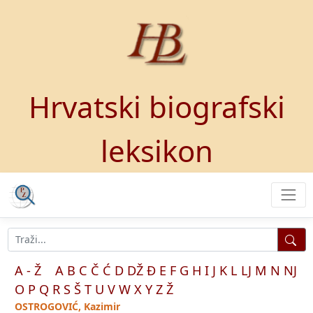
Hrvatski biografski
leksikon
A - Ž
A
B
C
Č
Ć
D
DŽ
Đ
E
F
G
H
I
J
K
L
LJ
M
N
NJ
O
P
Q
R
S
Š
T
U
V
W
X
Y
Z
Ž
OSTROGOVIĆ, Kazimir