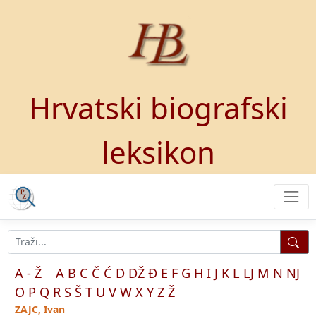
Hrvatski biografski
leksikon
A - Ž
A
B
C
Č
Ć
D
DŽ
Đ
E
F
G
H
I
J
K
L
LJ
M
N
NJ
O
P
Q
R
S
Š
T
U
V
W
X
Y
Z
Ž
ZAJC, Ivan