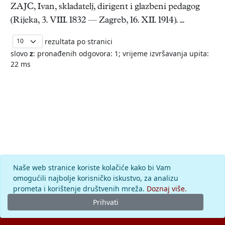
ZAJC, Ivan, skladatelj, dirigent i glazbeni pedagog
(Rijeka, 3. VIII. 1832 — Zagreb, 16. XII. 1914). ...
rezultata po stranici
slovo
z
: pronađenih odgovora: 1; vrijeme izvršavanja upita:
22 ms
Naše web stranice koriste kolačiće kako bi Vam
omogućili najbolje korisničko iskustvo, za analizu
prometa i korištenje društvenih mreža.
Doznaj više.
Prihvati
© 2026.
Leksikografski zavod
Miroslav Krleža