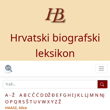
Hrvatski biografski
leksikon
A - Ž
A
B
C
Č
Ć
D
DŽ
Đ
E
F
G
H
I
J
K
L
LJ
M
N
NJ
O
P
Q
R
S
Š
T
U
V
W
X
Y
Z
Ž
HAASZ, Alice