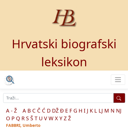
Hrvatski biografski
leksikon
A - Ž
A
B
C
Č
Ć
D
DŽ
Đ
E
F
G
H
I
J
K
L
LJ
M
N
NJ
O
P
Q
R
S
Š
T
U
V
W
X
Y
Z
Ž
FABBRI, Umberto