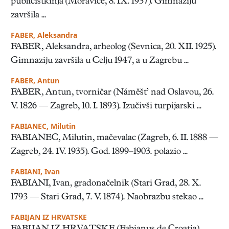
publicistkinja (Moravice, 8. IX. 1937). Gimnaziju
završila ...
FABER, Aleksandra
FABER, Aleksandra, arheolog (Sevnica, 20. XII. 1925).
Gimnaziju završila u Celju 1947, a u Zagrebu ...
FABER, Antun
FABER, Antun, tvorničar (Náměšt’ nad Oslavou, 26.
V. 1826 — Zagreb, 10. I. 1893). Izučivši turpijarski ...
FABIANEC, Milutin
FABIANEC, Milutin, mačevalac (Zagreb, 6. II. 1888 —
Zagreb, 24. IV. 1935). God. 1899–1903. polazio ...
FABIANI, Ivan
FABIANI, Ivan, gradonačelnik (Stari Grad, 28. X.
1793 — Stari Grad, 7. V. 1874). Naobrazbu stekao ...
FABIJAN IZ HRVATSKE