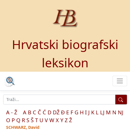
Hrvatski biografski
leksikon
A - Ž
A
B
C
Č
Ć
D
DŽ
Đ
E
F
G
H
I
J
K
L
LJ
M
N
NJ
O
P
Q
R
S
Š
T
U
V
W
X
Y
Z
Ž
SCHWARZ, David