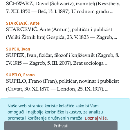
SCHWARZ, David (Schwartz), izumitelj (Keszthely,
7. XII. 1850 — Beč, 13. I. 1897). U rodnom gradu ...
STARČEVIĆ, Ante
STARČEVIĆ, Ante (Antun), političar i publicist
(Veliki Žitnik kraj Gospića, 23. V. 1823 — Zagreb, ...
SUPEK, Ivan
SUPEK, Ivan, fizičar, filozof i književnik (Zagreb, 8.
IV. 1915 — Zagreb, 5. III. 2007). Brat sociologa ...
SUPILO, Frano
SUPILO, Frano (Fran), političar, novinar i publicist
(Cavtat, 30. XI. 1870 — London, 25. IX. 1917). ...
rezultata po stranici
Naše web stranice koriste kolačiće kako bi Vam
slovo
s
: pronađenih odgovora: 4; vrijeme izvršavanja upita:
omogućili najbolje korisničko iskustvo, za analizu
29 ms
prometa i korištenje društvenih mreža.
Doznaj više.
Prihvati