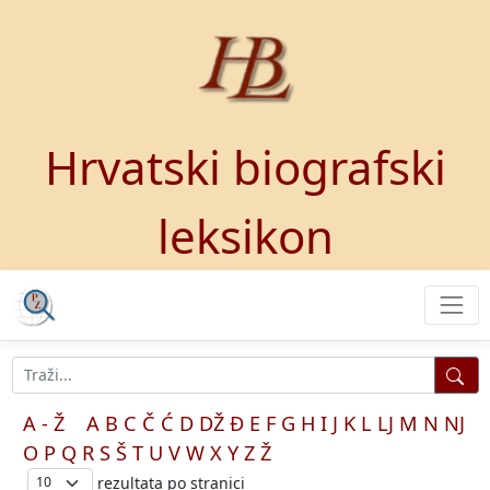
Hrvatski biografski
leksikon
A - Ž
A
B
C
Č
Ć
D
DŽ
Đ
E
F
G
H
I
J
K
L
LJ
M
N
NJ
O
P
Q
R
S
Š
T
U
V
W
X
Y
Z
Ž
rezultata po stranici