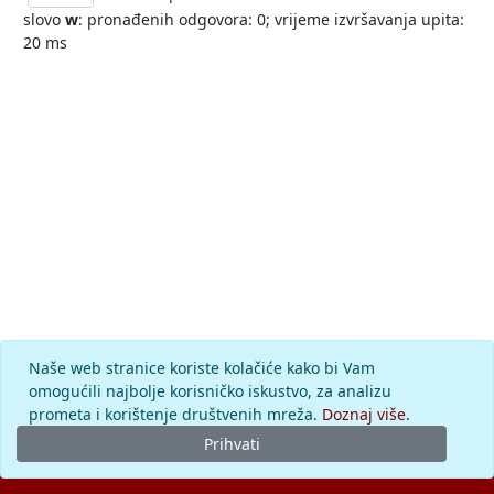
slovo
w
: pronađenih odgovora: 0; vrijeme izvršavanja upita:
20 ms
Naše web stranice koriste kolačiće kako bi Vam
omogućili najbolje korisničko iskustvo, za analizu
prometa i korištenje društvenih mreža.
Doznaj više.
Prihvati
© 2026.
Leksikografski zavod
Miroslav Krleža